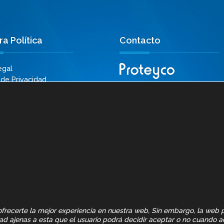
a Política
Contacto
egal
 de Privacidad
c/Orense, 81 · 28020 Madrid
 de Calidad
Tel: +34 91 597 38 18
a de Cookies
proteyco@proteyco.es
ulos Destacados
ierdas las últimas
des!
a ofrecerte la mejor experiencia en nuestra web, Sin embargo, la web
dad ajenas a esta que el usuario podrá decidir aceptar o no cuando a