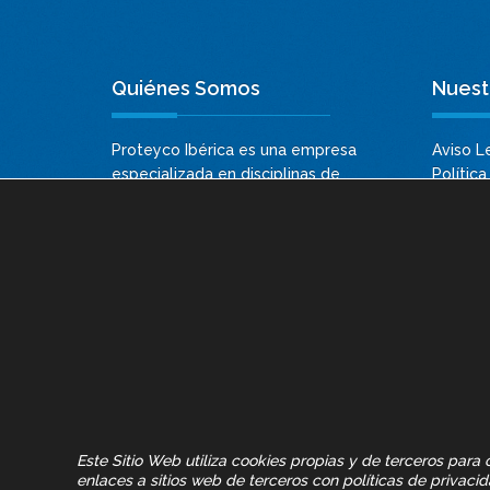
Quiénes Somos
Nuestr
Proteyco Ibérica es una empresa
Aviso L
especializada en disciplinas de
Política
Ingeniería, Urbanismo, y Arquitectura,
Política
así como en el Asesoramiento,
Polític
Supervisión Urbanística, Adecuación a
Normativa y Licencias de Inmuebles
Artíc
de Empresas e Instituciones.
¡No te p
noveda
Este Sitio Web utiliza cookies propias y de terceros par
enlaces a sitios web de terceros con políticas de privaci