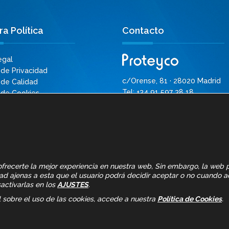
a Política
Contacto
egal
 de Privacidad
c/Orense, 81 · 28020 Madrid
 de Calidad
Tel: +34 91 597 38 18
a de Cookies
proteyco@proteyco.es
ulos Destacados
ierdas las últimas
des!
a ofrecerte la mejor experiencia en nuestra web, Sin embargo, la web
dad ajenas a esta que el usuario podrá decidir aceptar o no cuando a
activarlas en los
AJUSTES
.
 sobre el uso de las cookies, accede a nuestra
Política de Cookies
.