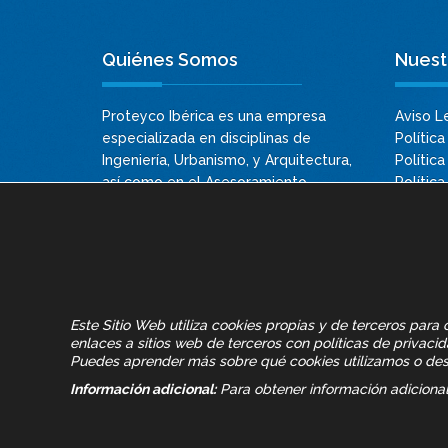
Quiénes Somos
Nuestr
Proteyco Ibérica es una empresa
Aviso L
especializada en disciplinas de
Política
Ingeniería, Urbanismo, y Arquitectura,
Política
así como en el Asesoramiento,
Polític
Supervisión Urbanística, Adecuación a
Normativa y Licencias de Inmuebles
Artíc
de Empresas e Instituciones.
¡No te p
noveda
Este Sitio Web utiliza cookies propias y de terceros par
enlaces a sitios web de terceros con políticas de privaci
Puedes aprender más sobre qué cookies utilizamos o des
Información adicional:
Para obtener información adicional