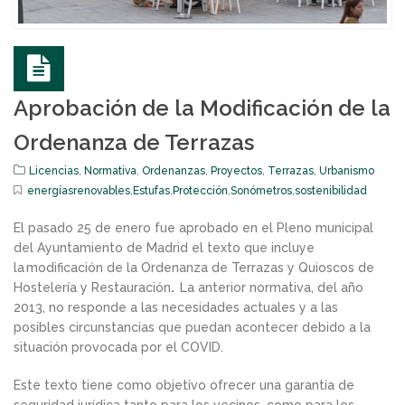
Aprobación de la Modificación de la
Ordenanza de Terrazas
Licencias
,
Normativa
,
Ordenanzas
,
Proyectos
,
Terrazas
,
Urbanismo
energíasrenovables
,
Estufas
,
Protección
,
Sonómetros
,
sostenibilidad
El pasado 25 de enero fue aprobado en el Pleno municipal
del Ayuntamiento de Madrid el texto que incluye
la
modificación de la Ordenanza de Terrazas y Quioscos de
Hostelería y Restauración
.
La anterior normativa, del año
2013, no responde a las necesidades actuales y a las
posibles circunstancias que puedan acontecer debido a la
situación provocada por el COVID.
Este texto tiene como objetivo ofrecer una
garantía de
seguridad jurídica tanto para los vecinos, como para los