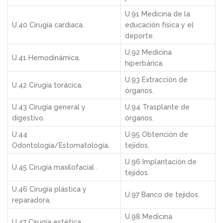
U.91 Medicina de la
U.40 Cirugía cardiaca.
educación física y el
deporte.
U.92 Medicina
U.41 Hemodinámica.
hiperbárica.
U.93 Extracción de
U.42 Cirugía torácica.
órganos.
U.43 Cirugía general y
U.94 Trasplante de
digestivo.
órganos.
U.44
U.95 Obtención de
Odontología/Estomatología.
tejidos.
U.96 Implantación de
U.45 Cirugía maxilofacial .
tejidos.
U.46 Cirugía plástica y
U.97 Banco de tejidos.
reparadora.
U.98 Medicina
U.47 Cirugía estética.