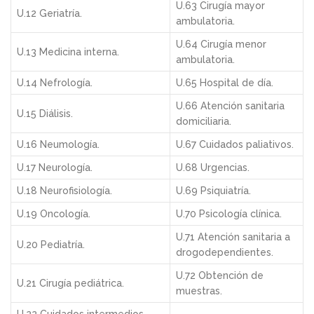
U.63 Cirugía mayor
U.12 Geriatría.
ambulatoria.
U.64 Cirugía menor
U.13 Medicina interna.
ambulatoria.
U.14 Nefrología.
U.65 Hospital de día.
U.66 Atención sanitaria
U.15 Diálisis.
domiciliaria.
U.16 Neumología.
U.67 Cuidados paliativos.
U.17 Neurología.
U.68 Urgencias.
U.18 Neurofisiología.
U.69 Psiquiatría.
U.19 Oncología.
U.70 Psicología clínica.
U.71 Atención sanitaria a
U.20 Pediatría.
drogodependientes.
U.72 Obtención de
U.21 Cirugía pediátrica.
muestras.
U.22 Cuidados intermedios