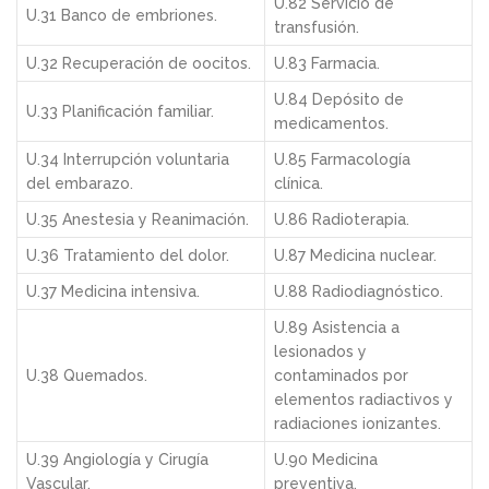
U.82 Servicio de
U.31 Banco de embriones.
transfusión.
U.32 Recuperación de oocitos.
U.83 Farmacia.
U.84 Depósito de
U.33 Planificación familiar.
medicamentos.
U.34 Interrupción voluntaria
U.85 Farmacología
del embarazo.
clínica.
U.35 Anestesia y Reanimación.
U.86 Radioterapia.
U.36 Tratamiento del dolor.
U.87 Medicina nuclear.
U.37 Medicina intensiva.
U.88 Radiodiagnóstico.
U.89 Asistencia a
lesionados y
U.38 Quemados.
contaminados por
elementos radiactivos y
radiaciones ionizantes.
U.39 Angiología y Cirugía
U.90 Medicina
Vascular.
preventiva.