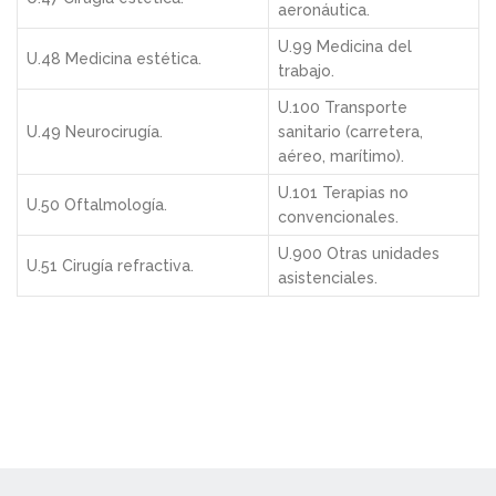
aeronáutica.
U.99 Medicina del
U.48 Medicina estética.
trabajo.
U.100 Transporte
U.49 Neurocirugía.
sanitario (carretera,
aéreo, marítimo).
U.101 Terapias no
U.50 Oftalmología.
convencionales.
U.900 Otras unidades
U.51 Cirugía refractiva.
asistenciales.