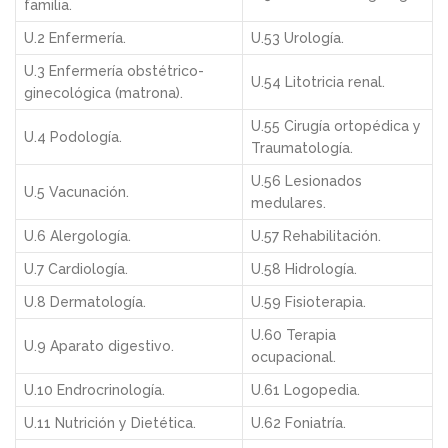
familia.
U.2 Enfermería.
U.53 Urología.
U.3 Enfermería obstétrico-
U.54 Litotricia renal.
ginecológica (matrona).
U.55 Cirugía ortopédica y
U.4 Podología.
Traumatología.
U.56 Lesionados
U.5 Vacunación.
medulares.
U.6 Alergología.
U.57 Rehabilitación.
U.7 Cardiología.
U.58 Hidrología.
U.8 Dermatología.
U.59 Fisioterapia.
U.60 Terapia
U.9 Aparato digestivo.
ocupacional.
U.10 Endrocrinología.
U.61 Logopedia.
U.11 Nutrición y Dietética.
U.62 Foniatría.