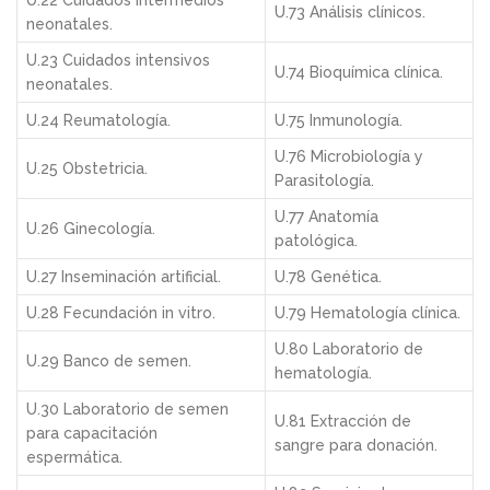
U.73 Análisis clínicos.
neonatales.
U.23 Cuidados intensivos
U.74 Bioquímica clínica.
neonatales.
U.24 Reumatología.
U.75 Inmunología.
U.76 Microbiología y
U.25 Obstetricia.
Parasitología.
U.77 Anatomía
U.26 Ginecología.
patológica.
U.27 Inseminación artificial.
U.78 Genética.
U.28 Fecundación in vitro.
U.79 Hematología clínica.
U.80 Laboratorio de
U.29 Banco de semen.
hematología.
U.30 Laboratorio de semen
U.81 Extracción de
para capacitación
sangre para donación.
espermática.